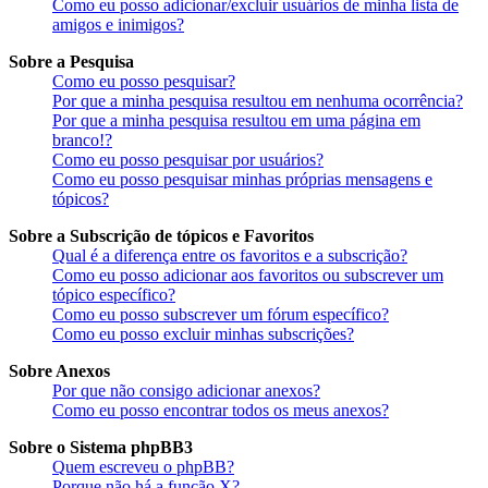
Como eu posso adicionar/excluir usuários de minha lista de
amigos e inimigos?
Sobre a Pesquisa
Como eu posso pesquisar?
Por que a minha pesquisa resultou em nenhuma ocorrência?
Por que a minha pesquisa resultou em uma página em
branco!?
Como eu posso pesquisar por usuários?
Como eu posso pesquisar minhas próprias mensagens e
tópicos?
Sobre a Subscrição de tópicos e Favoritos
Qual é a diferença entre os favoritos e a subscrição?
Como eu posso adicionar aos favoritos ou subscrever um
tópico específico?
Como eu posso subscrever um fórum específico?
Como eu posso excluir minhas subscrições?
Sobre Anexos
Por que não consigo adicionar anexos?
Como eu posso encontrar todos os meus anexos?
Sobre o Sistema phpBB3
Quem escreveu o phpBB?
Porque não há a função X?