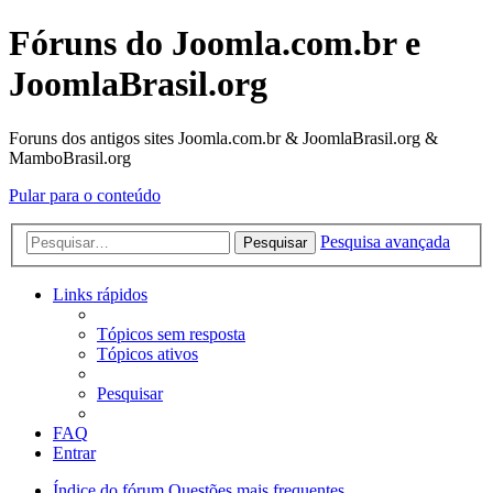
Fóruns do Joomla.com.br e
JoomlaBrasil.org
Foruns dos antigos sites Joomla.com.br & JoomlaBrasil.org &
MamboBrasil.org
Pular para o conteúdo
Pesquisa avançada
Pesquisar
Links rápidos
Tópicos sem resposta
Tópicos ativos
Pesquisar
FAQ
Entrar
Índice do fórum
Questões mais frequentes