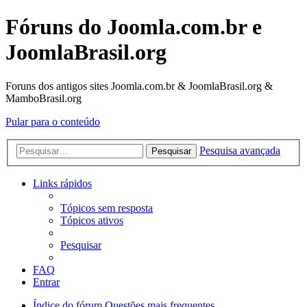
Fóruns do Joomla.com.br e
JoomlaBrasil.org
Foruns dos antigos sites Joomla.com.br & JoomlaBrasil.org &
MamboBrasil.org
Pular para o conteúdo
Pesquisa avançada
Pesquisar
Links rápidos
Tópicos sem resposta
Tópicos ativos
Pesquisar
FAQ
Entrar
Índice do fórum
Questões mais frequentes