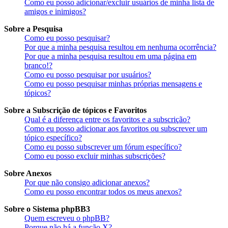
Como eu posso adicionar/excluir usuários de minha lista de
amigos e inimigos?
Sobre a Pesquisa
Como eu posso pesquisar?
Por que a minha pesquisa resultou em nenhuma ocorrência?
Por que a minha pesquisa resultou em uma página em
branco!?
Como eu posso pesquisar por usuários?
Como eu posso pesquisar minhas próprias mensagens e
tópicos?
Sobre a Subscrição de tópicos e Favoritos
Qual é a diferença entre os favoritos e a subscrição?
Como eu posso adicionar aos favoritos ou subscrever um
tópico específico?
Como eu posso subscrever um fórum específico?
Como eu posso excluir minhas subscrições?
Sobre Anexos
Por que não consigo adicionar anexos?
Como eu posso encontrar todos os meus anexos?
Sobre o Sistema phpBB3
Quem escreveu o phpBB?
Porque não há a função X?